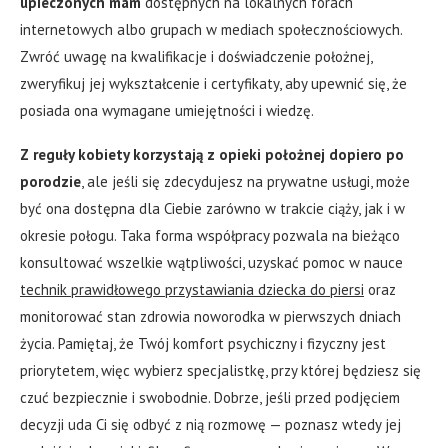
upieczonych mam
dostępnych na lokalnych forach
internetowych albo grupach w mediach społecznościowych.
Zwróć uwagę na kwalifikacje i doświadczenie położnej,
zweryfikuj jej wykształcenie i certyfikaty, aby upewnić się, że
posiada ona wymagane umiejętności i wiedzę.
Z reguły kobiety korzystają z opieki położnej dopiero po
porodzie
, ale jeśli się zdecydujesz na prywatne usługi, może
być ona dostępna dla Ciebie zarówno w trakcie ciąży, jak i w
okresie połogu. Taka forma współpracy pozwala na bieżąco
konsultować wszelkie wątpliwości, uzyskać pomoc w nauce
technik prawidłowego przystawiania dziecka do piersi
oraz
monitorować stan zdrowia noworodka w pierwszych dniach
życia. Pamiętaj, że Twój komfort psychiczny i fizyczny jest
priorytetem, więc wybierz specjalistkę, przy której będziesz się
czuć bezpiecznie i swobodnie. Dobrze, jeśli przed podjęciem
decyzji uda Ci się odbyć z nią rozmowę — poznasz wtedy jej