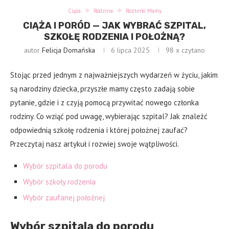
Ciąża
Rodzina
Rozterki Mamy
CIĄŻA I PORÓD — JAK WYBRAĆ SZPITAL,
SZKOŁĘ RODZENIA I POŁOŻNĄ?
autor
Felicja Domańska
6 lipca 2025
98
x czytano
Stojąc przed jednym z najważniejszych wydarzeń w życiu, jakim
są narodziny dziecka, przyszłe mamy często zadają sobie
pytanie, gdzie i z czyją pomocą przywitać nowego członka
rodziny. Co wziąć pod uwagę, wybierając szpital? Jak znaleźć
odpowiednią szkołę rodzenia i której położnej zaufać?
Przeczytaj nasz artykuł i rozwiej swoje wątpliwości.
Wybór szpitala do porodu
Wybór szkoły rodzenia
Wybór zaufanej położnej
Wybór szpitala do porodu