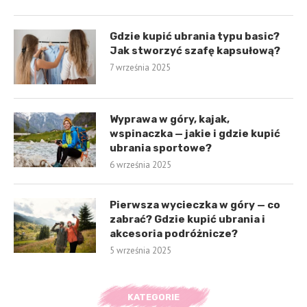
Gdzie kupić ubrania typu basic?
Jak stworzyć szafę kapsułową?
7 września 2025
Wyprawa w góry, kajak,
wspinaczka — jakie i gdzie kupić
ubrania sportowe?
6 września 2025
Pierwsza wycieczka w góry — co
zabrać? Gdzie kupić ubrania i
akcesoria podróżnicze?
5 września 2025
KATEGORIE