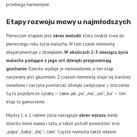
przebiega harmonijnie.
Etapy rozwoju mowy u najmłodszych
Pierwszym etapem jest
okres melodii
, który zwykle trwa do
pierwszego roku życia malucha. W tym czasie niemowlę
eksperymentuje z dźwiękiem.
W okolicach 2-3 miesiąca życia
malucha padające z jego ust dźwięki przypominają
gruchanie
. Dziecko wydaje je nieświadomie, a ten etap
nazywany jest głużeniem. Z czasem niemowlę staje się bardziej
świadome i zaczyna powtarzać dźwięki zasłyszane z otoczenia.
Są to pojedyncze sylaby — takie jak „pa”, „ma”, „um”, „ba” — ten
etap to gaworzenie.
Między 1. a 2. rokiem życia następuje
okres wyrazu
, kiedy
dziecko mówi mama i tata, a także potrafi powiedzieć m.in.
„papa”, „baba”, „daj” i „tam”. Często wymyśla także własne