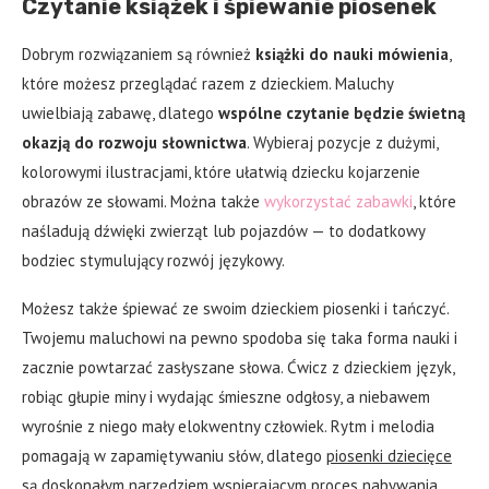
Czytanie książek i śpiewanie piosenek
Dobrym rozwiązaniem są również
książki do nauki mówienia
,
które możesz przeglądać razem z dzieckiem. Maluchy
uwielbiają zabawę, dlatego
wspólne czytanie będzie świetną
okazją do rozwoju słownictwa
. Wybieraj pozycje z dużymi,
kolorowymi ilustracjami, które ułatwią dziecku kojarzenie
obrazów ze słowami. Można także
wykorzystać zabawki
, które
naśladują dźwięki zwierząt lub pojazdów — to dodatkowy
bodziec stymulujący rozwój językowy.
Możesz także śpiewać ze swoim dzieckiem piosenki i tańczyć.
Twojemu maluchowi na pewno spodoba się taka forma nauki i
zacznie powtarzać zasłyszane słowa. Ćwicz z dzieckiem język,
robiąc głupie miny i wydając śmieszne odgłosy, a niebawem
wyrośnie z niego mały elokwentny człowiek. Rytm i melodia
pomagają w zapamiętywaniu słów, dlatego
piosenki dziecięce
są doskonałym narzędziem wspierającym proces nabywania