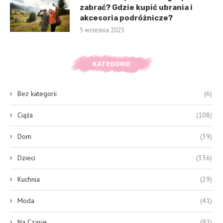
zabrać? Gdzie kupić ubrania i
akcesoria podróżnicze?
5 września 2025
KATEGORIE
Bez kategorii
(6)
Ciąża
(108)
Dom
(39)
Dzieci
(336)
Kuchnia
(29)
Moda
(41)
Na Czasie
(92)