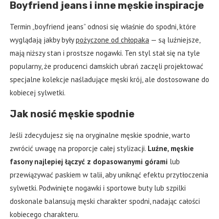
Boyfriend jeans i inne męskie inspiracje
Termin „boyfriend jeans” odnosi się właśnie do spodni, które
wyglądają jakby były
pożyczone od chłopaka
— są luźniejsze,
mają niższy stan i prostsze nogawki. Ten styl stał się na tyle
popularny, że producenci damskich ubrań zaczęli projektować
specjalne kolekcje naśladujące męski krój, ale dostosowane do
kobiecej sylwetki.
Jak nosić męskie spodnie
Jeśli zdecydujesz się na oryginalne męskie spodnie, warto
zwrócić uwagę na proporcje całej stylizacji.
Luźne, męskie
fasony najlepiej łączyć z dopasowanymi górami
lub
przewiązywać paskiem w talii, aby uniknąć efektu przytłoczenia
sylwetki. Podwinięte nogawki i sportowe buty lub szpilki
doskonale balansują męski charakter spodni, nadając całości
kobiecego charakteru.