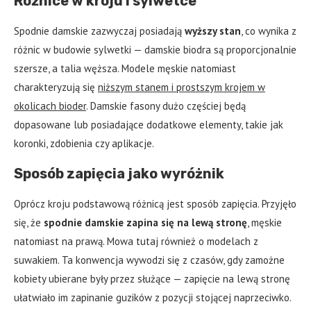
Różnice w kroju i sylwetce
Spodnie damskie zazwyczaj posiadają
wyższy stan
, co wynika z
różnic w budowie sylwetki — damskie biodra są proporcjonalnie
szersze, a talia węższa. Modele męskie natomiast
charakteryzują się
niższym stanem i prostszym krojem w
okolicach bioder
. Damskie fasony dużo częściej będą
dopasowane lub posiadające dodatkowe elementy, takie jak
koronki, zdobienia czy aplikacje.
Sposób zapięcia jako wyróżnik
Oprócz kroju podstawową różnicą jest sposób zapięcia. Przyjęło
się, że
spodnie damskie zapina się na lewą stronę
, męskie
natomiast na prawą. Mowa tutaj również o modelach z
suwakiem. Ta konwencja wywodzi się z czasów, gdy zamożne
kobiety ubierane były przez służące — zapięcie na lewą stronę
ułatwiało im zapinanie guzików z pozycji stojącej naprzeciwko.