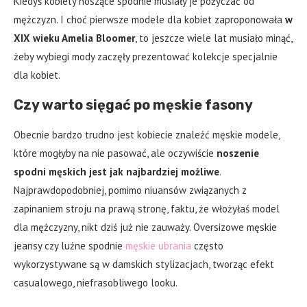
Kiedyś kobiety noszące spodnie musiały je pożyczać od
mężczyzn. I choć pierwsze modele dla kobiet zaproponowała
w
XIX wieku Amelia Bloomer
, to jeszcze wiele lat musiało minąć,
żeby wybiegi mody zaczęły prezentować kolekcje specjalnie
dla kobiet.
Czy warto sięgać po męskie fasony
Obecnie bardzo trudno jest kobiecie znaleźć męskie modele,
które mogłyby na nie pasować, ale oczywiście
noszenie
spodni męskich jest jak najbardziej możliwe
.
Najprawdopodobniej, pomimo niuansów związanych z
zapinaniem stroju na prawą stronę, faktu, że włożyłaś model
dla mężczyzny, nikt dziś już nie zauważy. Oversizowe męskie
jeansy czy luźne spodnie
męskie ubrania
często
wykorzystywane są w damskich stylizacjach, tworząc efekt
casualowego, niefrasobliwego looku.