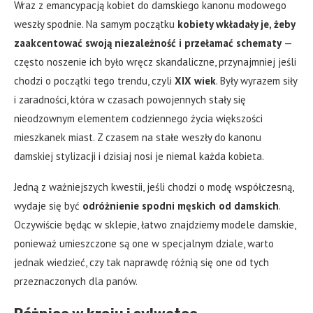
Wraz z emancypacją kobiet do damskiego kanonu modowego
weszły spodnie. Na samym początku
kobiety wkładały je, żeby
zaakcentować swoją niezależność i przełamać schematy
—
często noszenie ich było wręcz skandaliczne, przynajmniej jeśli
chodzi o początki tego trendu, czyli
XIX wiek
. Były wyrazem siły
i zaradności, która w czasach powojennych stały się
nieodzownym elementem codziennego życia większości
mieszkanek miast. Z czasem na stałe weszły do kanonu
damskiej stylizacji i dzisiaj nosi je niemal każda kobieta.
Jedną z ważniejszych kwestii, jeśli chodzi o modę współczesną,
wydaje się być
odróżnienie spodni męskich od damskich
.
Oczywiście będąc w sklepie, łatwo znajdziemy modele damskie,
ponieważ umieszczone są one w specjalnym dziale, warto
jednak wiedzieć, czy tak naprawdę różnią się one od tych
przeznaczonych dla panów.