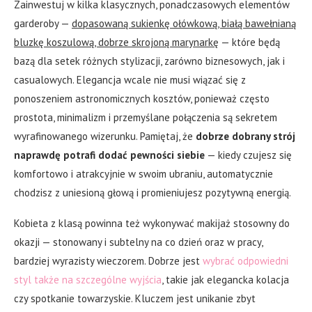
Zainwestuj w kilka klasycznych, ponadczasowych elementów
garderoby —
dopasowaną sukienkę ołówkową, białą bawełnianą
bluzkę koszulową, dobrze skrojoną marynarkę
— które będą
bazą dla setek różnych stylizacji, zarówno biznesowych, jak i
casualowych. Elegancja wcale nie musi wiązać się z
ponoszeniem astronomicznych kosztów, ponieważ często
prostota, minimalizm i przemyślane połączenia są sekretem
wyrafinowanego wizerunku. Pamiętaj, że
dobrze dobrany strój
naprawdę potrafi dodać pewności siebie
— kiedy czujesz się
komfortowo i atrakcyjnie w swoim ubraniu, automatycznie
chodzisz z uniesioną głową i promieniujesz pozytywną energią.
Kobieta z klasą powinna też wykonywać makijaż stosowny do
okazji — stonowany i subtelny na co dzień oraz w pracy,
bardziej wyrazisty wieczorem. Dobrze jest
wybrać odpowiedni
styl także na szczególne wyjścia
, takie jak elegancka kolacja
czy spotkanie towarzyskie. Kluczem jest unikanie zbyt