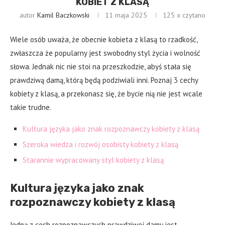
KOBIET Z KLASĄ
autor
Kamil Baczkowski
11 maja 2025
125
x czytano
Wiele osób uważa, że obecnie kobieta z klasą to rzadkość,
zwłaszcza że popularny jest swobodny styl życia i wolność
słowa. Jednak nic nie stoi na przeszkodzie, abyś stała się
prawdziwą damą, którą będą podziwiali inni. Poznaj 3 cechy
kobiety z klasą, a przekonasz się, że bycie nią nie jest wcale
takie trudne.
Kultura języka jako znak rozpoznawczy kobiety z klasą
Szeroka wiedza i rozwój osobisty kobiety z klasą
Starannie wypracowany styl kobiety z klasą
Kultura języka jako znak
rozpoznawczy kobiety z klasą
Jedną z cech rozpoznawczych prawdziwej damy jest