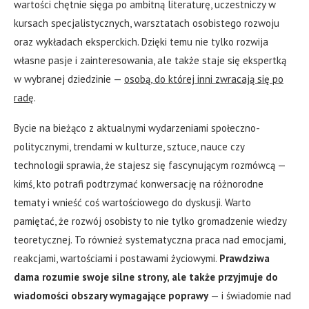
wartości chętnie sięga po ambitną literaturę, uczestniczy w
kursach specjalistycznych, warsztatach osobistego rozwoju
oraz wykładach eksperckich. Dzięki temu nie tylko rozwija
własne pasje i zainteresowania, ale także staje się ekspertką
w wybranej dziedzinie —
osobą, do której inni zwracają się po
radę
.
Bycie na bieżąco z aktualnymi wydarzeniami społeczno-
politycznymi, trendami w kulturze, sztuce, nauce czy
technologii sprawia, że stajesz się fascynującym rozmówcą —
kimś, kto potrafi podtrzymać konwersację na różnorodne
tematy i wnieść coś wartościowego do dyskusji. Warto
pamiętać, że rozwój osobisty to nie tylko gromadzenie wiedzy
teoretycznej. To również systematyczna praca nad emocjami,
reakcjami, wartościami i postawami życiowymi.
Prawdziwa
dama rozumie swoje silne strony, ale także przyjmuje do
wiadomości obszary wymagające poprawy
— i świadomie nad