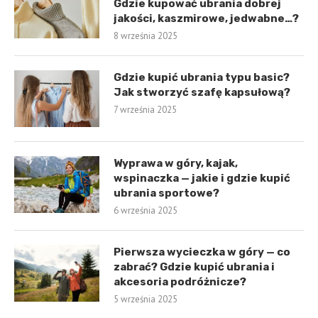
Gdzie kupować ubrania dobrej
jakości, kaszmirowe, jedwabne…?
8 września 2025
Gdzie kupić ubrania typu basic?
Jak stworzyć szafę kapsułową?
7 września 2025
Wyprawa w góry, kajak,
wspinaczka — jakie i gdzie kupić
ubrania sportowe?
6 września 2025
Pierwsza wycieczka w góry — co
zabrać? Gdzie kupić ubrania i
akcesoria podróżnicze?
5 września 2025