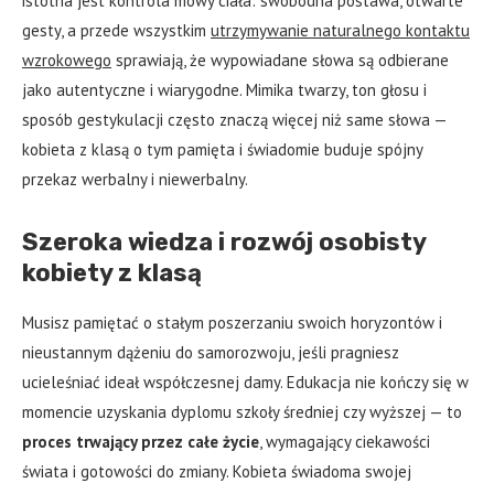
istotna jest kontrola mowy ciała: swobodna postawa, otwarte
gesty, a przede wszystkim
utrzymywanie naturalnego kontaktu
wzrokowego
sprawiają, że wypowiadane słowa są odbierane
jako autentyczne i wiarygodne. Mimika twarzy, ton głosu i
sposób gestykulacji często znaczą więcej niż same słowa —
kobieta z klasą o tym pamięta i świadomie buduje spójny
przekaz werbalny i niewerbalny.
Szeroka wiedza i rozwój osobisty
kobiety z klasą
Musisz pamiętać o stałym poszerzaniu swoich horyzontów i
nieustannym dążeniu do samorozwoju, jeśli pragniesz
ucieleśniać ideał współczesnej damy. Edukacja nie kończy się w
momencie uzyskania dyplomu szkoły średniej czy wyższej — to
proces trwający przez całe życie
, wymagający ciekawości
świata i gotowości do zmiany. Kobieta świadoma swojej