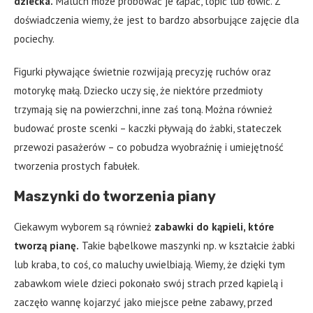
dziecka.
Maluch może próbować je łapać, topić lub łowić. Z
doświadczenia wiemy, że jest to bardzo absorbujące zajęcie dla
pociechy.
Figurki pływające świetnie rozwijają precyzję ruchów oraz
motorykę małą. Dziecko uczy się, że niektóre przedmioty
trzymają się na powierzchni, inne zaś toną. Można również
budować proste scenki – kaczki pływają do żabki, stateczek
przewozi pasażerów – co pobudza wyobraźnię i umiejętność
tworzenia prostych fabułek.
Maszynki do tworzenia piany
Ciekawym wyborem są również
zabawki do kąpieli, które
tworzą pianę.
Takie bąbelkowe maszynki np. w kształcie żabki
lub kraba, to coś, co maluchy uwielbiają. Wiemy, że dzięki tym
zabawkom wiele dzieci pokonało swój strach przed kąpielą i
zaczęło wannę kojarzyć jako miejsce pełne zabawy, przed