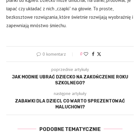
pianki do kąpieli. Dziecko może dmuchać na bańki, próbować je
łapać czy układać z nich „czapki” na głowie. To proste,
bezkosztowe rozwiązania, które świetnie rozwijają wyobraźnię i
zapewniają mnóstwo śmiechu.
0 komentarz
0
poprzednie artykuły
JAK MODNIE UBRAĆ DZIECKO NA ZAKOŃCZENIE ROKU
SZKOLNEGO?
następne artykuły
ZABAWKI DLA DZIECI, CO WARTO SPREZENTOWAĆ
MALUCHOWI?
PODOBNE TEMATYCZNIE