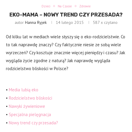
Dzieci
Na Czasie
Zdrowie
EKO-MAMA – NOWY TREND CZY PRZESADA?
autor
Hanna Ryjek
14 lutego 2015
587
x czytano
Od kilku lat w mediach wiele słyszy się o eko-rodzicielstwie. Co
to tak naprawdę znaczy? Czy faktycznie niesie ze sobą wiele
wyrzeczeń? Czy kosztuje znacznie więcej pieniędzy i czasu? Jak
wygląda życie zgodne z naturą? Jak naprawdę wygląda
rodzicielstwo bliskości w Polsce?
•
Media lubią eko
•
Rodzicielstwo bliskości
•
Nawyki żywieniowe
•
Specjalna pielęgnacja
•
Nowy trend czy przesada?