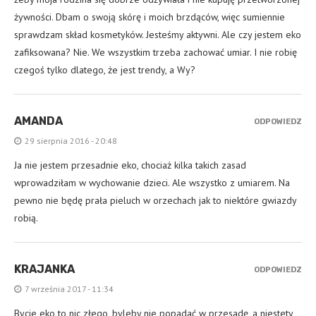
żywności. Dbam o swoją skórę i moich brzdąców, więc sumiennie
sprawdzam skład kosmetyków. Jesteśmy aktywni. Ale czy jestem eko
zafiksowana? Nie. We wszystkim trzeba zachować umiar. I nie robię
czegoś tylko dlatego, że jest trendy, a Wy?
AMANDA
ODPOWIEDZ
29 sierpnia 2016 - 20:48
Ja nie jestem przesadnie eko, chociaż kilka takich zasad
wprowadziłam w wychowanie dzieci. Ale wszystko z umiarem. Na
pewno nie będę prała pieluch w orzechach jak to niektóre gwiazdy
robią.
KRAJANKA
ODPOWIEDZ
7 września 2017 - 11:34
Bycie eko to nic złego, byleby nie popadać w przesadę, a niestety