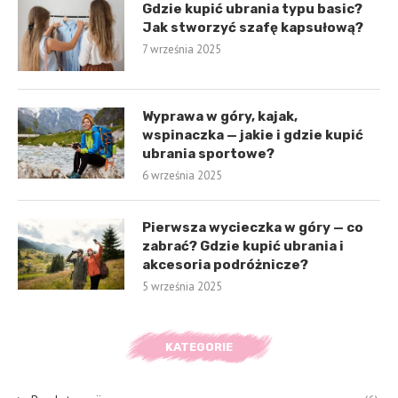
Gdzie kupić ubrania typu basic?
Jak stworzyć szafę kapsułową?
7 września 2025
Wyprawa w góry, kajak,
wspinaczka — jakie i gdzie kupić
ubrania sportowe?
6 września 2025
Pierwsza wycieczka w góry — co
zabrać? Gdzie kupić ubrania i
akcesoria podróżnicze?
5 września 2025
KATEGORIE