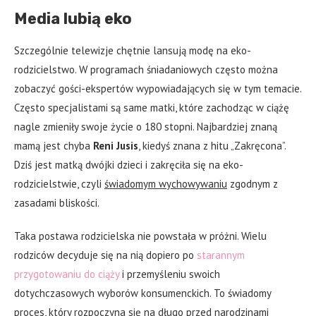
Media lubią eko
Szczególnie telewizje chętnie lansują modę na eko-
rodzicielstwo. W programach śniadaniowych często można
zobaczyć gości-ekspertów wypowiadających się w tym temacie.
Często specjalistami są same matki, które zachodząc w ciążę
nagle zmieniły swoje życie o 180 stopni. Najbardziej znaną
mamą jest chyba
Reni Jusis
, kiedyś znana z hitu „Zakręcona”.
Dziś jest matką dwójki dzieci i zakręciła się na eko-
rodzicielstwie, czyli
świadomym wychowywaniu
zgodnym z
zasadami bliskości.
Taka postawa rodzicielska nie powstała w próżni. Wielu
rodziców decyduje się na nią dopiero po
starannym
przygotowaniu do ciąży
i przemyśleniu swoich
dotychczasowych wyborów konsumenckich. To świadomy
proces, który rozpoczyna się na długo przed narodzinami