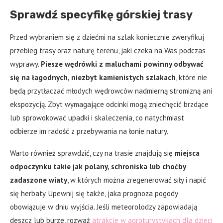
Sprawdź specyfikę górskiej trasy
Przed wybraniem się z dziećmi na szlak koniecznie zweryfikuj
przebieg trasy oraz naturę terenu, jaki czeka na Was podczas
wyprawy.
Piesze wędrówki z maluchami powinny odbywać
się na łagodnych, niezbyt kamienistych szlakach
, które nie
będą przytłaczać młodych wędrowców nadmierną stromizną ani
ekspozycją. Zbyt wymagające odcinki mogą zniechęcić brzdące
lub sprowokować upadki i skaleczenia, co natychmiast
odbierze im radość z przebywania na łonie natury.
Warto również sprawdzić, czy na trasie znajdują się
miejsca
odpoczynku takie jak polany, schroniska lub choćby
zadaszone wiaty
, w których można zregenerować siły i napić
się herbaty. Upewnij się także, jaka prognoza pogody
obowiązuje w dniu wyjścia. Jeśli meteorolodzy zapowiadają
deszcz lub burze, rozważ
atrakcje w agroturystykach dla dzieci