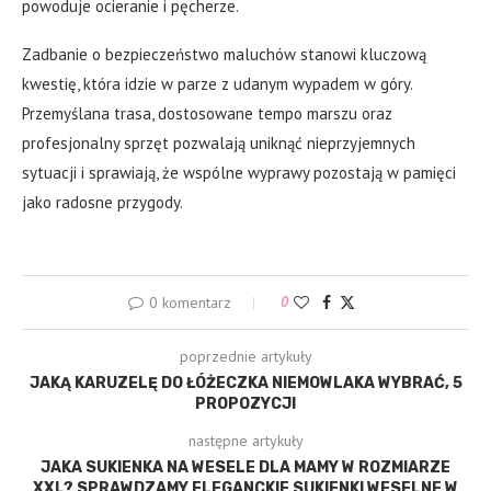
powoduje ocieranie i pęcherze.
Zadbanie o bezpieczeństwo maluchów stanowi kluczową
kwestię, która idzie w parze z udanym wypadem w góry.
Przemyślana trasa, dostosowane tempo marszu oraz
profesjonalny sprzęt pozwalają uniknąć nieprzyjemnych
sytuacji i sprawiają, że wspólne wyprawy pozostają w pamięci
jako radosne przygody.
0 komentarz
0
poprzednie artykuły
JAKĄ KARUZELĘ DO ŁÓŻECZKA NIEMOWLAKA WYBRAĆ, 5
PROPOZYCJI
następne artykuły
JAKA SUKIENKA NA WESELE DLA MAMY W ROZMIARZE
XXL? SPRAWDZAMY ELEGANCKIE SUKIENKI WESELNE W