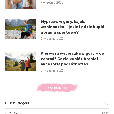
7 września 2025
Wyprawa w góry, kajak,
wspinaczka — jakie i gdzie kupić
ubrania sportowe?
6 września 2025
Pierwsza wycieczka w góry — co
zabrać? Gdzie kupić ubrania i
akcesoria podróżnicze?
5 września 2025
KATEGORIE
Bez kategorii
(6)
Ciąża
(108)