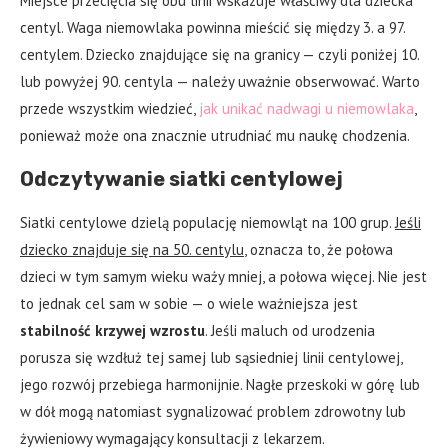
Miejsce przecięcia się obu linii wskazuje właściwy dla dziecka
centyl. Waga niemowlaka powinna mieścić się między 3. a 97.
centylem. Dziecko znajdujące się na granicy — czyli poniżej 10.
lub powyżej 90. centyla — należy uważnie obserwować. Warto
przede wszystkim wiedzieć,
jak unikać nadwagi u niemowlaka
,
ponieważ może ona znacznie utrudniać mu naukę chodzenia.
Odczytywanie siatki centylowej
Siatki centylowe dzielą populację niemowląt na 100 grup.
Jeśli
dziecko znajduje się na 50. centylu
, oznacza to, że połowa
dzieci w tym samym wieku waży mniej, a połowa więcej. Nie jest
to jednak cel sam w sobie — o wiele ważniejsza jest
stabilność krzywej wzrostu
. Jeśli maluch od urodzenia
porusza się wzdłuż tej samej lub sąsiedniej linii centylowej,
jego rozwój przebiega harmonijnie. Nagłe przeskoki w górę lub
w dół mogą natomiast sygnalizować problem zdrowotny lub
żywieniowy wymagający konsultacji z lekarzem.