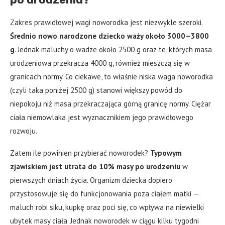
Zakres prawidłowej wagi noworodka jest niezwykle szeroki.
Średnio nowo narodzone dziecko waży około 3000–3800
g
. Jednak maluchy o wadze około 2500 g oraz te, których masa
urodzeniowa przekracza 4000 g, również mieszczą się w
granicach normy. Co ciekawe, to właśnie niska waga noworodka
(czyli taka poniżej 2500 g) stanowi większy powód do
niepokoju niż masa przekraczająca górną granicę normy. Ciężar
ciała niemowlaka jest wyznacznikiem jego prawidłowego
rozwoju.
Zatem ile powinien przybierać noworodek?
Typowym
zjawiskiem jest utrata do 10% masy po urodzeniu
w
pierwszych dniach życia. Organizm dziecka dopiero
przystosowuje się do funkcjonowania poza ciałem matki —
maluch robi siku, kupkę oraz poci się, co wpływa na niewielki
ubytek masy ciała. Jednak noworodek w ciągu kilku tygodni