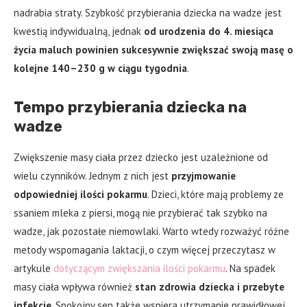
nadrabia straty. Szybkość przybierania dziecka na wadze jest
kwestią indywidualną, jednak
od urodzenia do 4. miesiąca
życia maluch powinien sukcesywnie zwiększać swoją masę o
kolejne 140–230 g w ciągu tygodnia
.
Tempo przybierania dziecka na
wadze
Zwiększenie masy ciała przez dziecko jest uzależnione od
wielu czynników. Jednym z nich jest
przyjmowanie
odpowiedniej ilości pokarmu
. Dzieci, które mają problemy ze
ssaniem mleka z piersi, mogą nie przybierać tak szybko na
wadze, jak pozostałe niemowlaki. Warto wtedy rozważyć różne
metody wspomagania laktacji, o czym więcej przeczytasz w
artykule
dotyczącym zwiększania ilości pokarmu
. Na spadek
masy ciała wpływa również
stan zdrowia dziecka i przebyte
infekcje
. Spokojny sen także wspiera utrzymanie prawidłowej