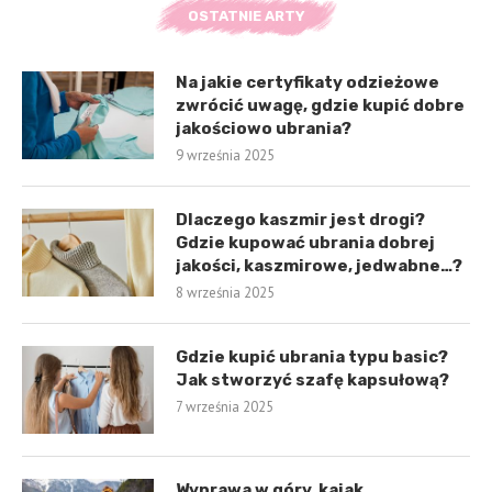
OSTATNIE ARTY
Na jakie certyfikaty odzieżowe
zwrócić uwagę, gdzie kupić dobre
jakościowo ubrania?
9 września 2025
Dlaczego kaszmir jest drogi?
Gdzie kupować ubrania dobrej
jakości, kaszmirowe, jedwabne…?
8 września 2025
Gdzie kupić ubrania typu basic?
Jak stworzyć szafę kapsułową?
7 września 2025
Wyprawa w góry, kajak,