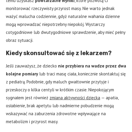
temu uzyskasz
powtarzalne wyniki
, które pozwolą Ci
monitorować rzeczywisty przyrost masy. Nie warto jednak
ważyć malucha codziennie, gdyż naturalne wahania dzienne
mogą wprowadzać niepotrzebny niepokój. Wystarczy
cotygodniowe lub dwutygodniowe sprawdzenie, aby mieć pełny
obraz sytuacji.
Kiedy skonsultować się z lekarzem?
Jeśli zauważysz, że dziecko
nie przybiera na wadze przez dwa
kolejne pomiary
lub traci masę ciała, koniecznie skontaktuj się
z pediatrą. Podobnie, gdy maluch gwałtownie przytyje i
przeskoczy o kilka centyli w krótkim czasie. Niepokojącym
sygnałem jest również
zmiana aktywności dziecka
— apatia,
osłabienie, brak apetytu lub nadmierne pobudzenie mogą
wskazywać na zaburzenia zdrowotne wpływające na
metabolizm i przyrost masy.