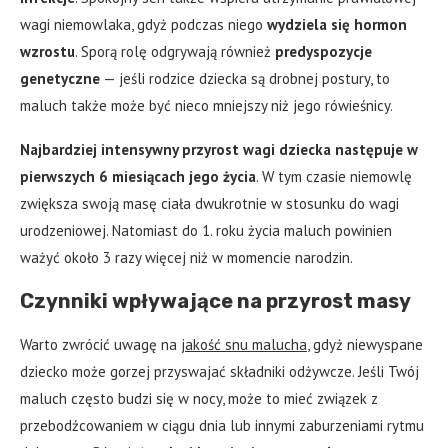
wagi niemowlaka, gdyż podczas niego
wydziela się hormon
wzrostu
. Sporą rolę odgrywają również
predyspozycje
genetyczne
— jeśli rodzice dziecka są drobnej postury, to
maluch także może być nieco mniejszy niż jego rówieśnicy.
Najbardziej intensywny przyrost wagi dziecka następuje w
pierwszych 6 miesiącach jego życia
. W tym czasie niemowlę
zwiększa swoją masę ciała dwukrotnie w stosunku do wagi
urodzeniowej. Natomiast do 1. roku życia maluch powinien
ważyć około 3 razy więcej niż w momencie narodzin.
Czynniki wpływające na przyrost masy
Warto zwrócić uwagę na
jakość snu malucha
, gdyż niewyspane
dziecko może gorzej przyswajać składniki odżywcze. Jeśli Twój
maluch często budzi się w nocy, może to mieć związek z
przebodźcowaniem w ciągu dnia lub innymi zaburzeniami rytmu