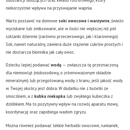
substancji słodzących oraz kwasu fosforowego, który
niekorzystnie wpływa na przyswajanie wapnia.
Warto postawić na domowe
soki owocowe i warzywne
, świeżo
wyciskane lub zmiksowane, ale w ilości nie większej niż pół
szklanki dziennie (zarówno przecierowego, jak i klarownego).
Sok, nawet naturalny, zawiera duże stężenie cukrów prostych i
nie dostarcza błonnika jak cały owoc.
Dziecku lepiej podawać
wodę
— zwłaszcza tę przeznaczoną
dla niemowląt (niskosodową, o zrównoważonym składzie
mineralnym) lub przegotowaną wodę z kranu, jeśli jakość wody
w Twojej okolicy jest dobra. W dodatku nie z butelki ze
smoczkiem, a z
kubka niekapka
lub zwykłego kubeczka z
dzióbkiem. Ma to pozytywny wpływ na rozwój aparatu mowy,
koordynację oraz zapobiega wadom zgryzu.
Można również podawać lekkie herbatki owocowe, rumianek,