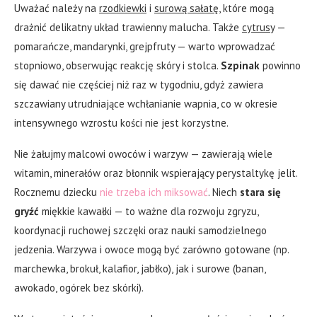
Uważać należy na
rzodkiewki
i
surową sałatę
, które mogą
drażnić delikatny układ trawienny malucha. Także
cytrusy
—
pomarańcze, mandarynki, grejpfruty — warto wprowadzać
stopniowo, obserwując reakcję skóry i stolca.
Szpinak
powinno
się dawać nie częściej niż raz w tygodniu, gdyż zawiera
szczawiany utrudniające wchłanianie wapnia, co w okresie
intensywnego wzrostu kości nie jest korzystne.
Nie żałujmy malcowi owoców i warzyw — zawierają wiele
witamin, minerałów oraz błonnik wspierający perystaltykę jelit.
Rocznemu dziecku
nie trzeba ich miksować
. Niech
stara się
gryźć
miękkie kawałki — to ważne dla rozwoju zgryzu,
koordynacji ruchowej szczęki oraz nauki samodzielnego
jedzenia. Warzywa i owoce mogą być zarówno gotowane (np.
marchewka, brokuł, kalafior, jabłko), jak i surowe (banan,
awokado, ogórek bez skórki).