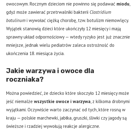
owocowym. Rocznym dzieciom nie powinno się podawać
miodu
,
gdyż może zawierać przetrwalniki bakterii
Clostridium
botulinum
i wywołać ciężką chorobę, tzw. botulizm niemowlęcy.
Wyjątek stanowią dzieci które ukończyły 12 miesięcy i mają
sprawny układ odpornościowy — wtedy ryzyko jest już znacznie
mniejsze, jednak wielu pediatrów zaleca ostrożność do
ukończenia 18. miesiąca życia.
Jakie warzywa i owoce dla
roczniaka?
Można powiedzieć, że dziecko które skoczyło 12 miesięcy może
jeść niemalże
wszystkie owoce i warzywa
, z kilkoma drobnymi
wyjątkami. Oczywiście warto zaczynać od tych, które rosną w
kraju — polskie marchewki, jabłka, gruszki, śliwki czy jagody są
świeższe i rzadziej wywołują reakcje alergiczne.