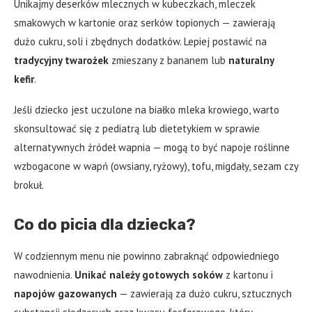
Unikajmy deserków mlecznych w kubeczkach, mleczek
smakowych w kartonie oraz serków topionych — zawierają
dużo cukru, soli i zbędnych dodatków. Lepiej postawić na
tradycyjny twarożek
zmieszany z bananem lub
naturalny
kefir
.
Jeśli dziecko jest uczulone na białko mleka krowiego, warto
skonsultować się z pediatrą lub dietetykiem w sprawie
alternatywnych źródeł wapnia — mogą to być napoje roślinne
wzbogacone w wapń (owsiany, ryżowy), tofu, migdały, sezam czy
brokuł.
Co do picia dla dziecka?
W codziennym menu nie powinno zabraknąć odpowiedniego
nawodnienia.
Unikać należy gotowych soków
z kartonu i
napojów gazowanych
— zawierają za dużo cukru, sztucznych