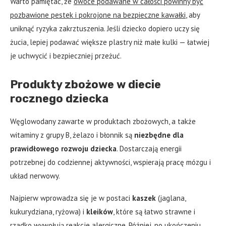
Warto pamiętać, że
owoce podawane w całości powinny być
pozbawione pestek i pokrojone na bezpieczne kawałki
, aby
uniknąć ryzyka zakrztuszenia. Jeśli dziecko dopiero uczy się
żucia, lepiej podawać większe plastry niż małe kulki — łatwiej
je uchwycić i bezpieczniej przeżuć.
Produkty zbożowe w diecie
rocznego dziecka
Węglowodany zawarte w produktach zbożowych, a także
witaminy z grupy B, żelazo i błonnik są
niezbędne dla
prawidłowego rozwoju dziecka
. Dostarczają energii
potrzebnej do codziennej aktywności, wspierają pracę mózgu i
układ nerwowy.
Najpierw wprowadza się je w postaci
kaszek
(jaglana,
kukurydziana, ryżowa) i
kleików
, które są łatwo strawne i
rzadko wywołują reakcje alergiczne. Później, po ukończeniu