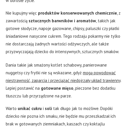
w dorosłe życie.
Nie kupujmy więc
produktów konserwowanych chemicznie
, z
zawartością
sztucznych barwników i aromatów
, takich jak
gotowe słodycze, napoje gazowane, chipsy, paluszki czy płatki
śniadaniowe nasycone cukrem. Tego rodzaju pokarmy nie tylko
nie dostarczają żadnych wartości odżywczych, ale także
przyzwyczajają dziecko do intensywnych, sztucznych smaków.
Dania takie jak smażony kotlet schabowy, panierowane
nuggetsy czy frytki nie są wskazane, gdyż
mogą powodować
niestrawność, zaparcia i przeciążać niedojrzały układ trawienny
.
Lepiej postawić na
gotowane mięso
, pieczone bez dodatku
tłuszczu lub przyrządzone na parze.
Warto
unikać cukru
i
soli
tak długo jak to możliwe. Dopóki
dziecko nie pozna ich smaku, nie będzie mu przeszkadzał ich
brak w gotowanych ziemniakach, kaszach czy koktajlu