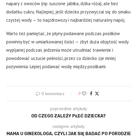
napary z owoców (np. suszone jabłka, dzika róża), ale bez
dodatku cukru. Najlepiej, jeśli dziecko przyzwyczai się do smaku
czystej wody — to najzdrowszy i najbardziej naturalny napój.
Warto też pamiętać, że płyny podawane podczas posiłków
powinny być w umiarkowanej ilości — zbyt duża objętość wody
wypijanej podczas jedzenia może utrudniać trawienie i
powodować uczucie pełności, przez co dziecko zje mniej
pożywienia. Lepiej podawać wodę między posiłkami.
0 komentarz
0
poprzednie artykuły
OD CZEGO ZALEŻY PŁEĆ DZIECKA?
następne artykuły
MAMA U GINEKOLOGA, CZYLI JAK SIĘ BADAĆ PO PORODZIE