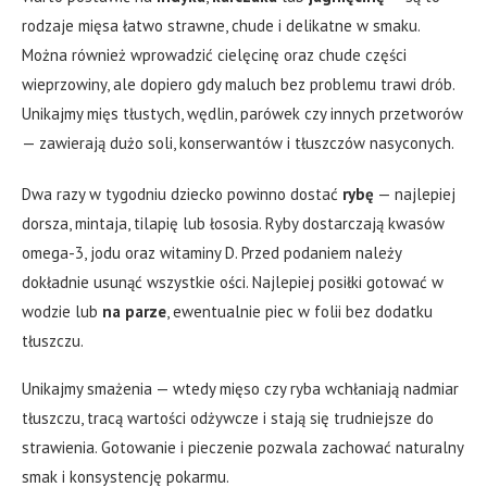
rodzaje mięsa łatwo strawne, chude i delikatne w smaku.
Można również wprowadzić cielęcinę oraz chude części
wieprzowiny, ale dopiero gdy maluch bez problemu trawi drób.
Unikajmy mięs tłustych, wędlin, parówek czy innych przetworów
— zawierają dużo soli, konserwantów i tłuszczów nasyconych.
Dwa razy w tygodniu dziecko powinno dostać
rybę
— najlepiej
dorsza, mintaja, tilapię lub łososia. Ryby dostarczają kwasów
omega-3, jodu oraz witaminy D. Przed podaniem należy
dokładnie usunąć wszystkie ości. Najlepiej posiłki gotować w
wodzie lub
na parze
, ewentualnie piec w folii bez dodatku
tłuszczu.
Unikajmy smażenia — wtedy mięso czy ryba wchłaniają nadmiar
tłuszczu, tracą wartości odżywcze i stają się trudniejsze do
strawienia. Gotowanie i pieczenie pozwala zachować naturalny
smak i konsystencję pokarmu.