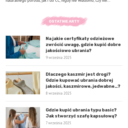
naturalnego porodu, jak i do CC, nigdy nie wiadomo, czy nie…
OSTATNIE ARTY
Na jakie certyfikaty odzieżowe
zwrócić uwagę, gdzie kupić dobre
jakościowo ubrania?
9 września 2025
Dlaczego kaszmir jest drogi?
Gdzie kupować ubrania dobrej
jakości, kaszmirowe, jedwabne…?
8 września 2025
Gdzie kupić ubrania typu basic?
Jak stworzyć szafę kapsułową?
7 września 2025