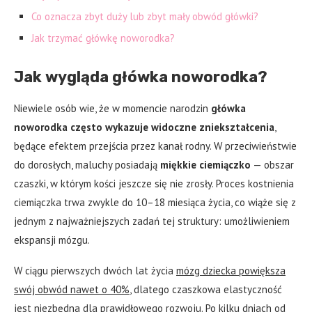
Co oznacza zbyt duży lub zbyt mały obwód główki?
Jak trzymać główkę noworodka?
Jak wygląda główka noworodka?
Niewiele osób wie, że w momencie narodzin
główka
noworodka często wykazuje widoczne zniekształcenia
,
będące efektem przejścia przez kanał rodny. W przeciwieństwie
do dorosłych, maluchy posiadają
miękkie ciemiączko
— obszar
czaszki, w którym kości jeszcze się nie zrosły. Proces kostnienia
ciemiączka trwa zwykle do 10–18 miesiąca życia, co wiąże się z
jednym z najważniejszych zadań tej struktury: umożliwieniem
ekspansji mózgu.
W ciągu pierwszych dwóch lat życia
mózg dziecka powiększa
swój obwód nawet o 40%
, dlatego czaszkowa elastyczność
jest niezbędna dla prawidłowego rozwoju. Po kilku dniach od