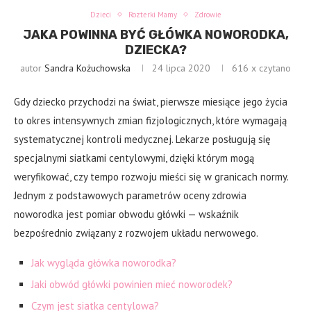
Dzieci
Rozterki Mamy
Zdrowie
JAKA POWINNA BYĆ GŁÓWKA NOWORODKA,
DZIECKA?
autor
Sandra Kożuchowska
24 lipca 2020
616
x czytano
Gdy dziecko przychodzi na świat, pierwsze miesiące jego życia
to okres intensywnych zmian fizjologicznych, które wymagają
systematycznej kontroli medycznej. Lekarze posługują się
specjalnymi siatkami centylowymi, dzięki którym mogą
weryfikować, czy tempo rozwoju mieści się w granicach normy.
Jednym z podstawowych parametrów oceny zdrowia
noworodka jest pomiar obwodu główki — wskaźnik
bezpośrednio związany z rozwojem układu nerwowego.
Jak wygląda główka noworodka?
Jaki obwód główki powinien mieć noworodek?
Czym jest siatka centylowa?