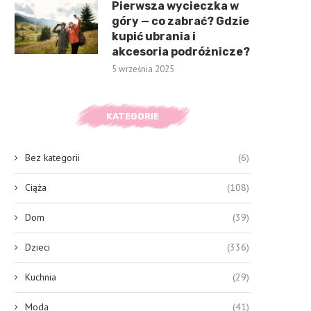
Pierwsza wycieczka w
góry — co zabrać? Gdzie
kupić ubrania i
akcesoria podróżnicze?
5 września 2025
KATEGORIE
Bez kategorii
(6)
Ciąża
(108)
Dom
(39)
Dzieci
(336)
Kuchnia
(29)
Moda
(41)