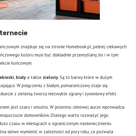
nternecie
ańczowym znajduje się na stronie Homebook.pl, pełnej ciekawych
ańczowego koloru musi być dokładnie przemyślany, bo i w tym
fekcie końcowym.
ebieski
,
biały
a także
zielony
. Są to barwy które w dużym
okajająco. W połączeniu z białym, pomarańczowy staje się
duecie z zielenią tworzy niezwykle zgrany i żywiołowy efekt.
knem jest szaro i smutno. W jesienno-zimowej aurze wprowadza
 samopoczucie domowników. Dlatego warto rozważyć jego
użo czasu w miesiącach o ograniczonym nasłonecznieniu.
żna łatwo wymienić w zależności od pory roku, co pozwala