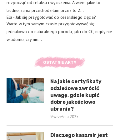
rozpocząć od relaksu i wyciszenia. A wiem jakie to
trudne, sama przechodziłam przez to 2…
Ela
-
Jak się przygotować do cesarskiego cięcia?
Warto w tym samym czasie przygotowywać się
jednakowo do naturalnego porodu, jak i do CC, nigdy nie
wiadomo, czy nie…
OSTATNIE ARTY
Na jakie certyfikaty
odzieżowe zwrócić
uwagę, gdzie kupić
dobre jakościowo
ubrania?
9 września 2025
Dlaczego kaszmir jest