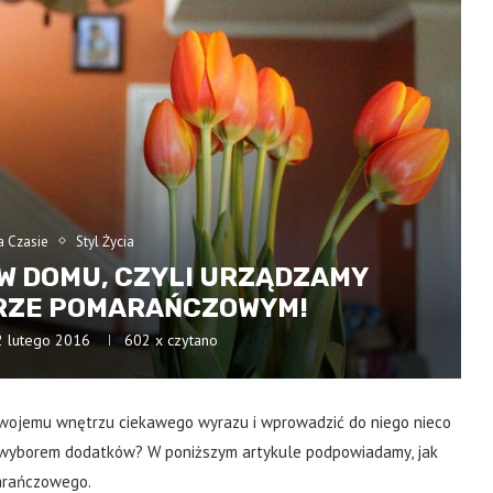
a Czasie
Styl Życia
W DOMU, CZYLI URZĄDZAMY
RZE POMARAŃCZOWYM!
2 lutego 2016
602
x czytano
swojemu wnętrzu ciekawego wyrazu i wprowadzić do niego nieco
i wyborem dodatków? W poniższym artykule podpowiadamy, jak
arańczowego.