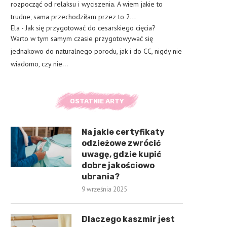
rozpocząć od relaksu i wyciszenia. A wiem jakie to
trudne, sama przechodziłam przez to 2…
Ela
-
Jak się przygotować do cesarskiego cięcia?
Warto w tym samym czasie przygotowywać się
jednakowo do naturalnego porodu, jak i do CC, nigdy nie
wiadomo, czy nie…
OSTATNIE ARTY
Na jakie certyfikaty
odzieżowe zwrócić
uwagę, gdzie kupić
dobre jakościowo
ubrania?
9 września 2025
Dlaczego kaszmir jest