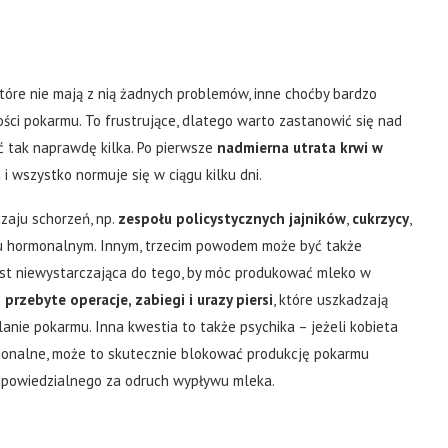
ektóre nie mają z nią żadnych problemów, inne choćby bardzo
ości pokarmu. To frustrujące, dlatego warto zastanowić się nad
ć tak naprawdę kilka. Po pierwsze
nadmierna utrata krwi w
i wszystko normuje się w ciągu kilku dni.
zaju schorzeń, np.
zespołu policystycznych jajników
,
cukrzycy
,
u hormonalnym. Innym, trzecim powodem może być także
 jest niewystarczająca do tego, by móc produkować mleko w
ć
przebyte operacje, zabiegi i urazy piersi
, które uszkadzają
nie pokarmu. Inna kwestia to także psychika – jeżeli kobieta
jonalne, może to skutecznie blokować produkcję pokarmu
dpowiedzialnego za odruch wypływu mleka.