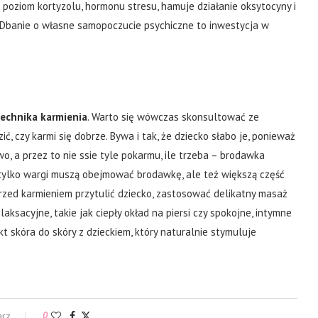
 poziom kortyzolu, hormonu stresu, hamuje działanie oksytocyny i
. Dbanie o własne samopoczucie psychiczne to inwestycja w
technika karmienia
. Warto się wówczas skonsultować ze
ć, czy karmi się dobrze. Bywa i tak, że dziecko słabo je, ponieważ
o, a przez to nie ssie tyle pokarmu, ile trzeba – brodawka
tylko wargi muszą obejmować brodawkę, ale też większą część
przed karmieniem przytulić dziecko, zastosować delikatny masaż
aksacyjne, takie jak ciepły okład na piersi czy spokojne, intymne
 skóra do skóry z dzieckiem, który naturalnie stymuluje
arz
0