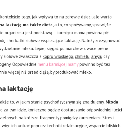
kontekście tego, jak wpływa to na zdrowie dzieci, ale warto
na laktację ma także dieta
, a to, co spożywamy, sprawi, że
nie organizmu jest podstawą – karmiąca mama powinna pić
odę i herbatki ziołowe wspierające laktację. Należy zrezygnować
wydzielanie mleka. Lepiej sięgać po marchew, owoce pełne
ry ziołowe zwłaszcza z
kopru włoskiego
,
chmielu
,
anyżu
czy
ktogeny. Odpowiednie
menu karmiącej mamy
powinno być też
nnie więcej niż przed ciążą, by produkować mleko.
a laktację
także to, w jakim stanie psychofizycznym się znajdujemy.
Młoda
 co za tym idzie, konieczne będzie dostarczanie odpowiedniej ilości
zielonych na krótsze fragmenty pomiędzy karmieniami. Stres i
więc ich unikać poprzez techniki relaksacyjne, wsparcie bliskich