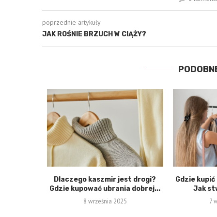
poprzednie artykuły
JAK ROŚNIE BRZUCH W CIĄŻY?
PODOBN
Dlaczego kaszmir jest drogi?
Gdzie kupić
Gdzie kupować ubrania dobrej...
Jak st
8 września 2025
7 