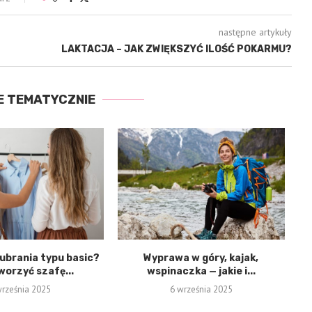
następne artykuły
LAKTACJA – JAK ZWIĘKSZYĆ ILOŚĆ POKARMU?
E TEMATYCZNIE
 ubrania typu basic?
Wyprawa w góry, kajak,
worzyć szafę...
wspinaczka — jakie i...
września 2025
6 września 2025