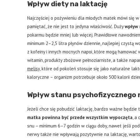
Wpływ diety na laktację
Najczęściej o pożywieniu dla młodych matek mówi się w 
pamiętać, że nie jest to jedyna właściwość. Duży
wpływ 
pokarmu będzie mniej lub więcej. Prawidłowe nawodnie
minimum 2–2,5 litra płynów dziennie, najlepiej czystą w
z kofeiny i innych mocnych napoi, które mogą hamować 
witamin, produkty zbożowe pełnoziarniste, a także napa
melisy
, które od pokoleń stosuje się jako naturalne la
kaloryczne – organizm potrzebuje około 500 kalorii dzie
Wpływ stanu psychofizycznego n
Jeżeli chce się pobudzić laktację, bardzo ważne będzie 
matka powinna być przede wszystkim wypoczęta
, a
snu – minimum 6–7 godzin w ciągu doby, nawet jeśli pod
nerwy także nie wpływają pozytywnie na laktację, warto 