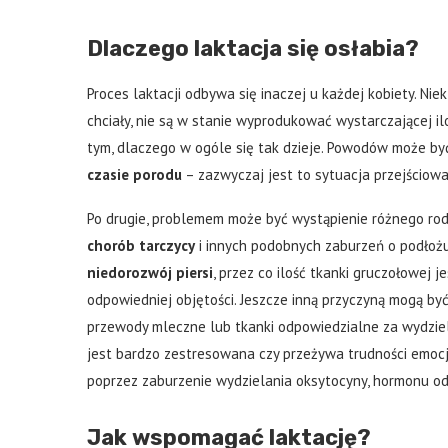
Dlaczego laktacja się osłabia?
Proces laktacji odbywa się inaczej u każdej kobiety. Ni
chciały, nie są w stanie wyprodukować wystarczającej il
tym, dlaczego w ogóle się tak dzieje. Powodów może by
czasie porodu
– zazwyczaj jest to sytuacja przejściowa 
Po drugie, problemem może być wystąpienie różnego rod
chorób tarczycy
i innych podobnych zaburzeń o podłoż
niedorozwój piersi
, przez co ilość tkanki gruczołowej
odpowiedniej objętości. Jeszcze inną przyczyną mogą by
przewody mleczne lub tkanki odpowiedzialne za wydziela
jest bardzo zestresowana czy przeżywa trudności emoc
poprzez zaburzenie wydzielania oksytocyny, hormonu o
Jak wspomagać laktację?