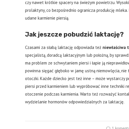
czy nawet krótkie spacery na świeżym powietrzu. Wysoki
prolaktyny, co bezpośrednio ogranicza produkcję mleka
udane karmienie piersią.
Jak jeszcze pobudzić laktację?
Czasami za słabą laktację odpowiada też
niewłaściwa 
specjalistą, doradcą laktacyjnym lub położną, by sprawdzi
ma problem ze schwytaniem piersi i łapie ją nieprawidłow
powinna sięgać głęboko w jamę ustną niemowlęcia, nie 
otoczki. Każde dziecko jest też inne – może wystarczy 
piersi przed karmieniem lub wypróbować inne techniki rel
otoczenie podczas karmienia. Warto też rozważyć kontakt
wydzielanie hormonów odpowiedzialnych za laktację.
1 koment