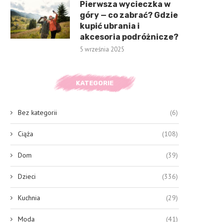
Pierwsza wycieczka w
góry — co zabrać? Gdzie
kupić ubrania i
akcesoria podróżnicze?
5 września 2025
KATEGORIE
Bez kategorii
(6)
Ciąża
(108)
Dom
(39)
Dzieci
(336)
Kuchnia
(29)
Moda
(41)