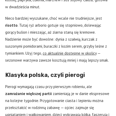
w dwadzieścia minut.
Nieco bardziej wyszukane, choć wcale nie trudniejsze, jest
risotto
. Tutaj ryż arborio gotuje się stopniowo, dolewając
gorący bulion i mieszając, aż ziarna staną się kremowe.
Nadzienie może być dowolne: dynia z szałwią, kurczak z
suszonymi pomidorami, buraczki z kozim serem, grzyby leśne z
tymiankiem. Użyj tego,
co aktualnie dostępne w okolicy
—
sezonowe warzywa zawsze kosztują mniej i mają lepszy smak.
Klasyka polska, czyli pierogi
Pierogi wymagają czasu przy pierwszym robieniu, ale
zamrażanie większej partii
zamieniają je w danie ekspresowe
na kolejne tygodnie. Przygotowanie ciasta i lepieniu można
przekształcić w rodzinną zabawę — ojciec zajmuje się
ugniataniem i wałkowaniem, dzieci wykrawają kółka, faszerują i