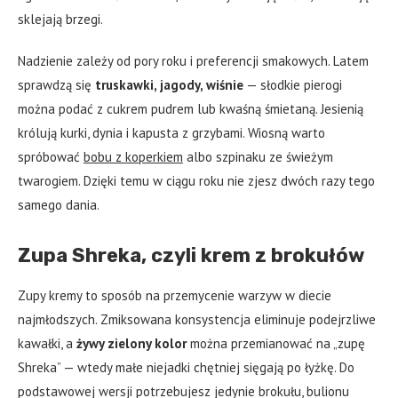
sklejają brzegi.
Nadzienie zależy od pory roku i preferencji smakowych. Latem
sprawdzą się
truskawki, jagody, wiśnie
— słodkie pierogi
można podać z cukrem pudrem lub kwaśną śmietaną. Jesienią
królują kurki, dynia i kapusta z grzybami. Wiosną warto
spróbować
bobu z koperkiem
albo szpinaku ze świeżym
twarogiem. Dzięki temu w ciągu roku nie zjesz dwóch razy tego
samego dania.
Zupa Shreka, czyli krem z brokułów
Zupy kremy to sposób na przemycenie warzyw w diecie
najmłodszych. Zmiksowana konsystencja eliminuje podejrzliwe
kawałki, a
żywy zielony kolor
można przemianować na „zupę
Shreka” — wtedy małe niejadki chętniej sięgają po łyżkę. Do
podstawowej wersji potrzebujesz jedynie brokułu, bulionu