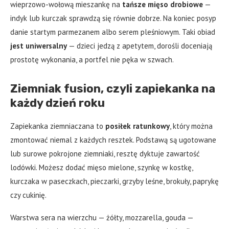
wieprzowo-wołową mieszankę na
tańsze mięso drobiowe
—
indyk lub kurczak sprawdzą się równie dobrze. Na koniec posyp
danie startym parmezanem albo serem pleśniowym. Taki obiad
jest uniwersalny
— dzieci jedzą z apetytem, dorośli doceniają
prostotę wykonania, a portfel nie pęka w szwach.
Ziemniak fusion, czyli zapiekanka na
każdy dzień roku
Zapiekanka ziemniaczana to
posiłek ratunkowy
, który można
zmontować niemal z każdych resztek. Podstawą są ugotowane
lub surowe pokrojone ziemniaki, resztę dyktuje zawartość
lodówki. Możesz dodać mięso mielone, szynkę w kostkę,
kurczaka w paseczkach, pieczarki, grzyby leśne, brokuły, paprykę
czy cukinię.
Warstwa sera na wierzchu — żółty, mozzarella, gouda —