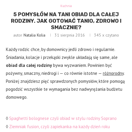
Kuchnia
5 POMYSŁÓW NA TANI OBIAD DLA CAŁEJ
RODZINY. JAK GOTOWAĆ TANIO, ZDROWO I
SMACZNIE?
autor
Natalia Kolia
31 sierpnia 2016
345
x czytano
Każdy rodzic chce, by domownicy jedli zdrowo i regularnie.
Śniadania, kolacje i przekąski zwykle układają się same, ale
obiad dla całej rodziny
bywa wyzwaniem. Powinien być
pożywny, smaczny, niedrogi i — co równie istotne —
różnorodny
.
Poniżej znajdziesz pięć sprawdzonych pomysłów, które pomogą
pogodzić wszystkie te wymagania bez nadwyrężania budżetu
domowego.
◊
Spaghetti bolognese czyli obiad w stylu rodziny Soprano
◊
Ziemniak fusion, czyli zapiekanka na każdy dzień roku