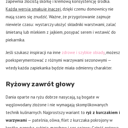
zapewnia złocistą skórkę i kremową konsystencję środka.
Każda wersja smakuje inaczej
, dzięki czemu domownicy nie
mają szans się znudzić. Ważne, że przygotowanie zajmuje
niewiele czasu: wystarczy ułożyć składniki warstwami, zalać
śmietaną lub mlekiem z jajkiem, posypać serem i wstawić do
piekarnika.
Jeśli szukasz inspiracji na inne
zdrowe i szybkie obiady
, możesz
poeksperymentować z różnymi warzywami sezonowymi —
wtedy każda zapiekanka będzie miała odmienny charakter.
Ryżowy zawrót głowy
Dania oparte na ryżu dobrze nasycają, są bogate w
węglowodany złożone i nie wymagają skomplikowanych
technik kulinarnych. Najprostszy wariant to
ryż z kurczakiem i
warzywami
— patelnia, oliwa, filet z kurczaka pokrojony w
kostkę, papryka, cukinia, marchew i sos sojowy. Całość gotowa