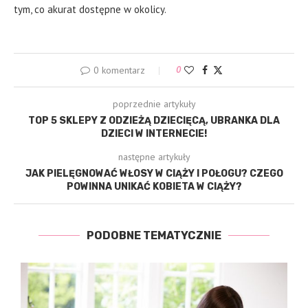
tym, co akurat dostępne w okolicy.
0 komentarz
0
poprzednie artykuły
TOP 5 SKLEPY Z ODZIEŻĄ DZIECIĘCĄ, UBRANKA DLA
DZIECI W INTERNECIE!
następne artykuły
JAK PIELĘGNOWAĆ WŁOSY W CIĄŻY I POŁOGU? CZEGO
POWINNA UNIKAĆ KOBIETA W CIĄŻY?
PODOBNE TEMATYCZNIE