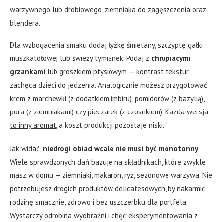
warzywnego lub drobiowego, ziemniaka do zagęszczenia oraz
blendera.
Dla wzbogacenia smaku dodaj łyżkę śmietany, szczyptę gałki
muszkatołowej lub świeży tymianek. Podaj z
chrupiacymi
grzankami
lub groszkiem ptysiowym — kontrast tekstur
zachęca dzieci do jedzenia. Analogicznie możesz przygotować
krem z marchewki (z dodatkiem imbiru), pomidorów (z bazylią),
pora (z ziemniakami) czy pieczarek (z czosnkiem).
Każda wersja
to inny aromat
, a koszt produkcji pozostaje niski.
Jak widać,
niedrogi obiad wcale nie musi być monotonny
.
Wiele sprawdzonych dań bazuje na składnikach, które zwykle
masz w domu — ziemniaki, makaron, ryż, sezonowe warzywa. Nie
potrzebujesz drogich produktów delicatesowych, by nakarmić
rodzinę smacznie, zdrowo i bez uszczerbku dla portfela.
Wystarczy odrobina wyobraźni i chęć eksperymentowania z