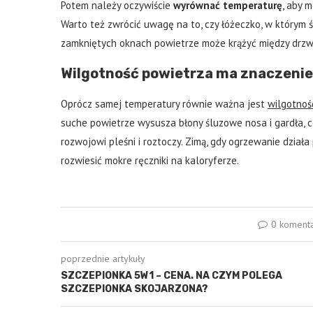
Potem należy oczywiście
wyrównać temperaturę
, aby 
Warto też zwrócić uwagę na to, czy łóżeczko, w którym ś
zamkniętych oknach powietrze może krążyć między drzw
Wilgotność powietrza ma znaczenie
Oprócz samej temperatury równie ważna jest
wilgotnoś
suche powietrze wysusza błony śluzowe nosa i gardła, c
rozwojowi pleśni i roztoczy. Zimą, gdy ogrzewanie dział
rozwiesić mokre ręczniki na kaloryferze.
0 koment
poprzednie artykuły
SZCZEPIONKA 5W1 – CENA. NA CZYM POLEGA
SZCZEPIONKA SKOJARZONA?