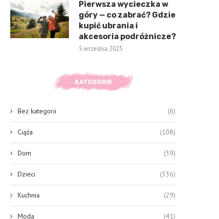
Pierwsza wycieczka w
góry — co zabrać? Gdzie
kupić ubrania i
akcesoria podróżnicze?
5 września 2025
KATEGORIE
Bez kategorii
(6)
Ciąża
(108)
Dom
(39)
Dzieci
(336)
Kuchnia
(29)
Moda
(41)