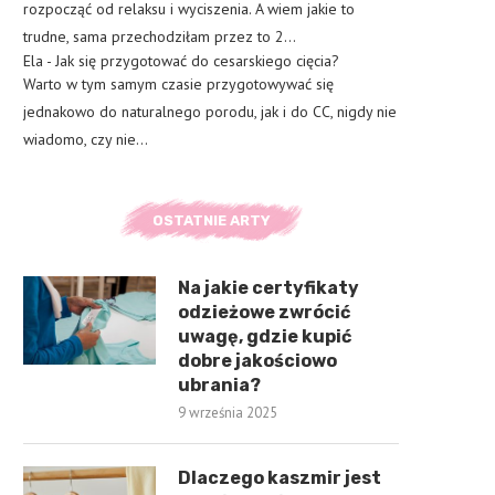
rozpocząć od relaksu i wyciszenia. A wiem jakie to
trudne, sama przechodziłam przez to 2…
Ela
-
Jak się przygotować do cesarskiego cięcia?
Warto w tym samym czasie przygotowywać się
jednakowo do naturalnego porodu, jak i do CC, nigdy nie
wiadomo, czy nie…
OSTATNIE ARTY
Na jakie certyfikaty
odzieżowe zwrócić
uwagę, gdzie kupić
dobre jakościowo
ubrania?
9 września 2025
Dlaczego kaszmir jest