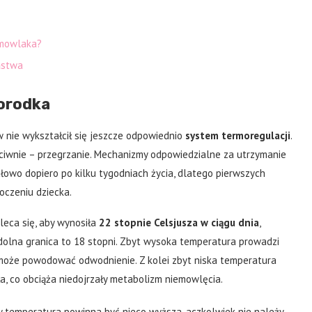
emowlaka?
ństwa
orodka
 nie wykształcił się jeszcze odpowiednio
system termoregulacji
.
eciwnie – przegrzanie. Mechanizmy odpowiedzialne za utrzymanie
łowo dopiero po kilku tygodniach życia, dlatego pierwszych
oczeniu dziecka.
eca się, aby wynosiła
22 stopnie Celsjusza w ciągu dnia
,
m dolna granica to 18 stopni. Zbyt wysoka temperatura prowadzi
 może powodować odwodnienie. Z kolei zbyt niska temperatura
a, co obciąża niedojrzały metabolizm niemowlęcia.
y temperatura powinna być nieco wyższa, aczkolwiek nie należy