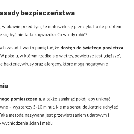
zasady bezpieczeństwa
w obawie przed tym, że maluszek się przeziębi. I o ile problem
je się być nie lada zagwozdką. Co wtedy robić?
ch zasad. I warto pamiętać, że
dostęp do świeżego powietrza
W pokoju, w którym rzadko się wietrzy, powietrze jest „cięższe”,
e bakterie, wirusy oraz alergeny, które mogą negatywnie
nia
nnego pomieszczenia
, a także zamknąć pokój, aby uniknąć
sywne – wystarczy 5-10 minut. Nie ma sensu delikatnie uchylać
ż. Taka metoda nazywana jest przewietrzaniem udarowym i
wychłodzenia ścian i mebli.