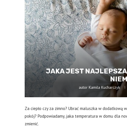
JAKA JEST NAJLEPSZA
NIE
autor
Kamila Kucharczyk
Za ciepło czy za zimno? Ubrać maluszka w dodatkową wa
pokój? Podpowiadamy, jaka temperatura w domu dla nowor
zmienić.