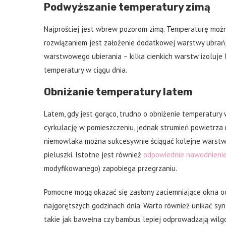
Podwyższanie temperatury zimą
Najprościej jest wbrew pozorom zimą. Temperaturę możn
rozwiązaniem jest założenie dodatkowej warstwy ubrań,
warstwowego ubierania – kilka cienkich warstw izoluje 
temperatury w ciągu dnia.
Obniżanie temperatury latem
Latem, gdy jest gorąco, trudno o obniżenie temperatur
cyrkulację w pomieszczeniu, jednak strumień powietrza 
niemowlaka można sukcesywnie ściągać kolejne warstwy 
pieluszki. Istotne jest również
odpowiednie nawodnieni
modyfikowanego) zapobiega przegrzaniu.
Pomocne mogą okazać się zasłony zaciemniające okna od
najgorętszych godzinach dnia. Warto również unikać syn
takie jak bawełna czy bambus lepiej odprowadzają wilgo