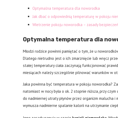
Optymalna temperatura dla noworodka
Jak dbać o odpowiednią temperaturę w pokoju ni
Wietrzenie pokoju noworodka – zasady bezpiecze
Optymalna temperatura dla now
Młodzi rodzice powinni pamiętać o tym, że u noworodków
Dlatego nietrudno jest o ich zmarznięcie lub wręcz prz
stałej temperatury ciała zaczynają funkcjonować prawid
miesiącach należy szczególnie pilnować warunków w ot
Jaka powinna być temperatura w pokoju noworodka? Zal
natomiast w nocy była o ok. 2 stopnie niższa, przy czy
do nadmiernej utraty płynów przez organizm malucha i
wymusza nadmierne spalanie kalorii na utrzymanie ciepł
Inne zasady panują w czasie
kąpieli niemowlaka
. Wted