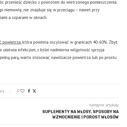
móc przenieść dziecko z powrotem do wietrzonego pomieszczenia.
pi niemowlę, nie znajduje się w przeciągu – nawet przy
iami a szparami w oknach.
ć powietrza
, która powinna oscylować w granicach 40-60%. Zbyt
o ułatwia infekcjom, z kolei nadmierna wilgotność sprzyja
a pełną parą, warto stosować nawilżacze powietrza lub po prostu
arz
0
następne artykuły
SUPLEMENTY NA WŁOSY, SPOSOBY NA
WZMOCNIENIE I POROST WŁOSÓW