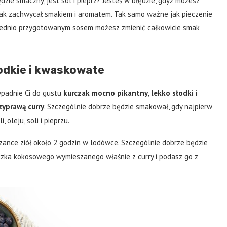
ędzie smaczny, jest sól i pieprz? Jesteś w błędzie, gdyż możesz
czak zachwycał smakiem i aromatem. Tak samo ważne jak pieczenie
wiednio przygotowanym sosem możesz zmienić całkowicie smak
odkie i kwaskowate
zypadnie Ci do gustu
kurczak mocno pikantny, lekko słodki i
zyprawą curry
. Szczególnie dobrze będzie smakował, gdy najpierw
 oleju, soli i pieprzu.
zance ziół około 2 godzin w lodówce. Szczególnie dobrze będzie
zka kokosowego wymieszanego właśnie z curry
i podasz go z