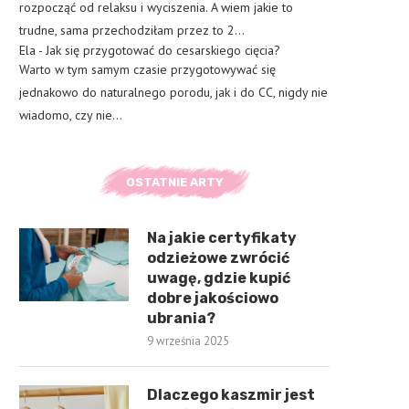
rozpocząć od relaksu i wyciszenia. A wiem jakie to
trudne, sama przechodziłam przez to 2…
Ela
-
Jak się przygotować do cesarskiego cięcia?
Warto w tym samym czasie przygotowywać się
jednakowo do naturalnego porodu, jak i do CC, nigdy nie
wiadomo, czy nie…
OSTATNIE ARTY
Na jakie certyfikaty
odzieżowe zwrócić
uwagę, gdzie kupić
dobre jakościowo
ubrania?
9 września 2025
Dlaczego kaszmir jest