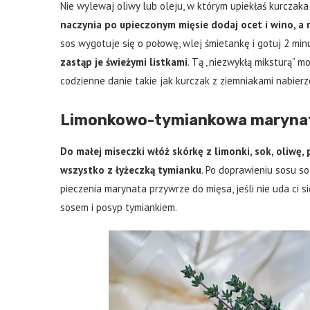
Nie wylewaj oliwy lub oleju, w którym upiekłaś kurczak
naczynia po upieczonym mięsie dodaj ocet i wino, a
sos wygotuje się o połowę, wlej śmietankę i gotuj 2 min
zastąp je świeżymi listkami
. Tą „niezwykłą miksturą” 
codzienne danie takie jak kurczak z ziemniakami nabier
Limonkowo-tymiankowa marynat
Do małej miseczki włóż skórkę z limonki, sok, oliwę, 
wszystko z łyżeczką tymianku
. Po doprawieniu sosu so
pieczenia marynata przywrze do mięsa, jeśli nie uda ci s
sosem i posyp tymiankiem.