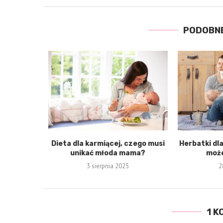
PODOBN
Dieta dla karmiącej, czego musi
Herbatki dl
unikać młoda mama?
może
3 sierpnia 2025
2
1 