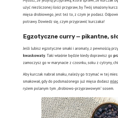
Myślisz, że jedyną przyprawą, która sprawi, że kurczak b
użyć niezliczonej ilości przypraw, by Twój smażony kur
mięsa drobiowego, jest też to, z czym je podasz. Odpo
potrawy. Dowiedz się, czym przyprawić kurczaka!
Egzotyczne curry — pikantne, sł
Jeśli lubisz egzotyczne smaki i aromaty, z pewnością pr
kwaskowaty
. Taki właśnie będzie kiedy doprawisz go
pr
zamoczysz go w marynacie z czosnku, soku z cytryny, chili,
Aby kurczak nabrał smaku, należy go trzymać w tej mies
smakował, gdy do podsmażonego już mięsa dodasz
mlec
ryżem polanym tym „drobiowo-przyprawowym” sosem.