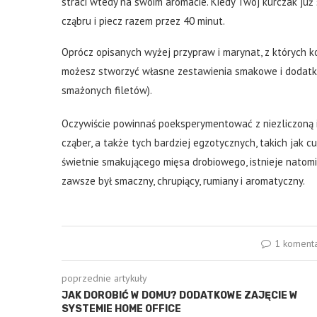
straci wtedy na swoim aromacie. Kiedy Twój kurczak już 
cząbru i piecz razem przez 40 minut.
Oprócz opisanych wyżej przypraw i marynat, z których k
możesz stworzyć własne zestawienia smakowe i dodatki
smażonych filetów).
Oczywiście powinnaś poeksperymentować z niezliczoną il
cząber, a także tych bardziej egzotycznych, takich jak c
świetnie smakującego mięsa drobiowego, istnieje natomi
zawsze był smaczny, chrupiący, rumiany i aromatyczny.
1 koment
poprzednie artykuły
JAK DOROBIĆ W DOMU? DODATKOWE ZAJĘCIE W
SYSTEMIE HOME OFFICE