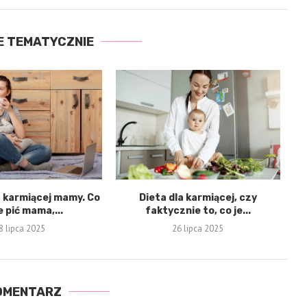
E TEMATYCZNIE
a karmiącej mamy. Co
Dieta dla karmiącej, czy
 pić mama,...
faktycznie to, co je...
8 lipca 2025
26 lipca 2025
KOMENTARZ