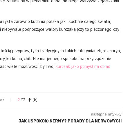
się zarumienił w piekarniku, dodaj do niego warzywa z gałązkami
orzysta zarówno kuchnia polska jak i kuchnie całego świata,
 niebywale podnoszące walory kurczaka (czy to pieczonego, czy
ością przypraw, tych tradycyjnych takich jak tymianek, rozmaryn,
urry, kurkuma, chili. Nie ma jednego sposobu na przyrządzenie
ast wiele możliwości, by Twój
kurczak jako pomysł na obiad
arz
0
następne artykuły
JAK USPOKOIĆ NERWY? PORADY DLA NERWOWYCH