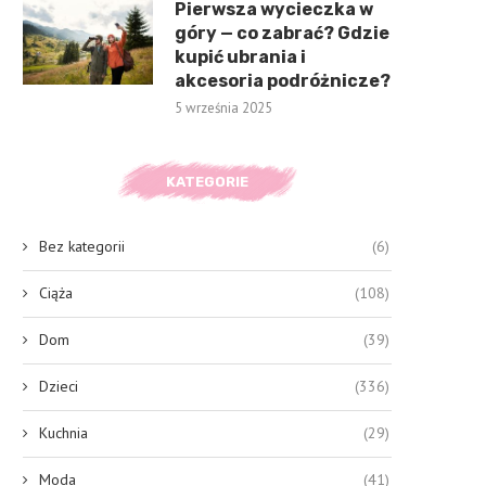
Pierwsza wycieczka w
góry — co zabrać? Gdzie
kupić ubrania i
akcesoria podróżnicze?
5 września 2025
KATEGORIE
Bez kategorii
(6)
Ciąża
(108)
Dom
(39)
Dzieci
(336)
Kuchnia
(29)
Moda
(41)