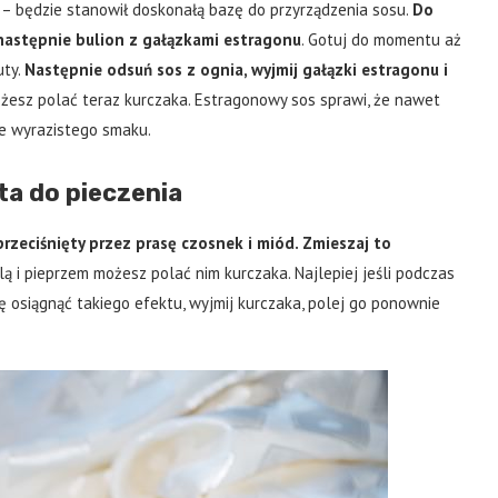
a – będzie stanowił doskonałą bazę do przyrządzenia sosu.
Do
 następnie bulion z gałązkami estragonu
. Gotuj do momentu aż
uty.
Następnie odsuń sos z ognia, wyjmij gałązki estragonu i
możesz polać teraz kurczaka. Estragonowy sos sprawi, że nawet
ze wyrazistego smaku.
a do pieczenia
przeciśnięty przez prasę czosnek i miód. Zmieszaj to
lą i pieprzem możesz polać nim kurczaka. Najlepiej jeśli podczas
ię osiągnąć takiego efektu, wyjmij kurczaka, polej go ponownie