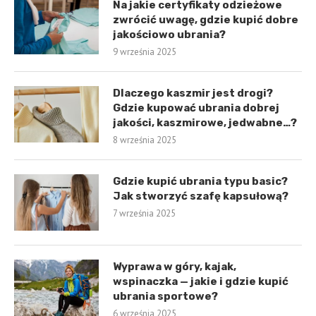
Na jakie certyfikaty odzieżowe
zwrócić uwagę, gdzie kupić dobre
jakościowo ubrania?
9 września 2025
Dlaczego kaszmir jest drogi?
Gdzie kupować ubrania dobrej
jakości, kaszmirowe, jedwabne…?
8 września 2025
Gdzie kupić ubrania typu basic?
Jak stworzyć szafę kapsułową?
7 września 2025
Wyprawa w góry, kajak,
wspinaczka — jakie i gdzie kupić
ubrania sportowe?
6 września 2025