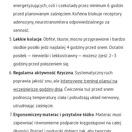
energetyzujących, coli i czekolady przez minimum 6 godzin
przed planowanym zaśnięciem. Kofeina blokuje receptory
adenozyny, neurotransmitera odpowiedzialnego za
senność.
Lekkie kolacje
. Obfite, tłuste, mocno przyprawione i bardzo
słodkie posiłki jedz najdalej 4 godziny przed snem. Ostatni
posiłek — niewielki i lekkostrawny — możesz zjeść 2–3
godziny przed położeniem się.
Regularna aktywność fizyczna
. Systematyczny ruch
poprawia jakość snu, ale
intensywne treningi planuj na
wcześniejsze godziny dnia
. Ćwiczenia tuż przed snem
podnoszą temperaturę ciała i pobudzają układ nerwowy,
utrudniając zaśnięcie.
Ergonomiczny materac i przytulne łóżko
. Materac musi
zapewniać równomierne podparcie kręgosłupowi na całej
długości. Pościel i poduszki dobierz tak, aby tworzyły