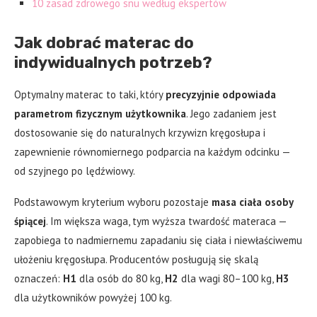
10 zasad zdrowego snu według ekspertów
Jak dobrać materac do
indywidualnych potrzeb?
Optymalny materac to taki, który
precyzyjnie odpowiada
parametrom fizycznym użytkownika
. Jego zadaniem jest
dostosowanie się do naturalnych krzywizn kręgosłupa i
zapewnienie równomiernego podparcia na każdym odcinku —
od szyjnego po lędźwiowy.
Podstawowym kryterium wyboru pozostaje
masa ciała osoby
śpiącej
. Im większa waga, tym wyższa twardość materaca —
zapobiega to nadmiernemu zapadaniu się ciała i niewłaściwemu
ułożeniu kręgosłupa. Producentów posługują się skalą
oznaczeń:
H1
dla osób do 80 kg,
H2
dla wagi 80–100 kg,
H3
dla użytkowników powyżej 100 kg.