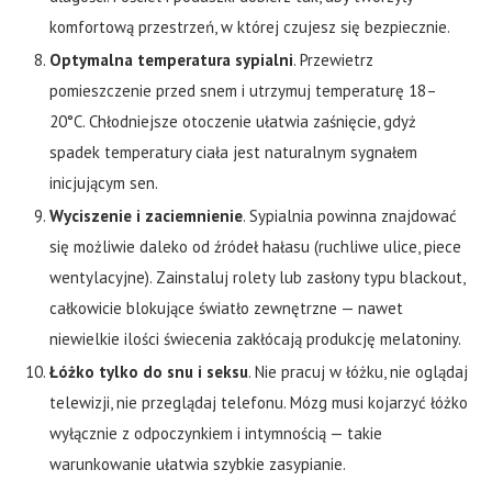
komfortową przestrzeń, w której czujesz się bezpiecznie.
Optymalna temperatura sypialni
. Przewietrz
pomieszczenie przed snem i utrzymuj temperaturę 18–
20°C. Chłodniejsze otoczenie ułatwia zaśnięcie, gdyż
spadek temperatury ciała jest naturalnym sygnałem
inicjującym sen.
Wyciszenie i zaciemnienie
. Sypialnia powinna znajdować
się możliwie daleko od źródeł hałasu (ruchliwe ulice, piece
wentylacyjne). Zainstaluj rolety lub zasłony typu blackout,
całkowicie blokujące światło zewnętrzne — nawet
niewielkie ilości świecenia zakłócają produkcję melatoniny.
Łóżko tylko do snu i seksu
. Nie pracuj w łóżku, nie oglądaj
telewizji, nie przeglądaj telefonu. Mózg musi kojarzyć łóżko
wyłącznie z odpoczynkiem i intymnością — takie
warunkowanie ułatwia szybkie zasypianie.