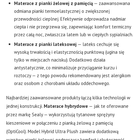
Materace z pianki żelowej z pamięcią
— zaawansowana
odmiana pianki termoelastycznej o zwiększonej
przewodności cieplnej. Efektywnie odprowadza nadmiar
ciepła i nie przegrzewa się, zapewniając komfort termiczny
przez całą noc, zwłaszcza latem lub w ciepłych sypialniach.
Materace z pianki lateksowej
— lateks cechuje się
wysoką trwałością i elastycznością punktową (ugina się
tylko w miejscach nacisku). Dodatkowo działa
antystatycznie, co minimalizuje przyciąganie kurzu i
roztoczy — z tego powodu rekomendowany jest alergikom
oraz osobom z chorobami układu oddechowego.
Najbardziej zaawansowane produkty łączą kilka technologii w
jednej konstrukcji.
Materace hybrydowe
— jak te oferowane
przez markę Sealy — wykorzystują tytanowe sprężyny
kieszeniowe w połączeniu z pianką żelową z pamięcią
(OptiCool). Model Hybrid Ultra Plush zawiera dodatkową
warstwę pianki żelowej, podnoszącą komfort i skuteczność